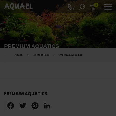
0
PREMIUM AQUATICS
Aquael
Points on map
Premium Aquatics
PREMIUM AQUATICS
Facebook
Twitter
Pinterest
LinkedIn