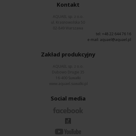
Kontakt
AQUAEL sp. z o.o.
ul. Krasnowolska 50
02-849 Warszawa
tel: +48 22 644 76 16
e-mail:
aquael@aquael.pl
Zakład produkcyjny
AQUAEL sp. z o.o.
Dubowo Drugie 35
16-400 Suwałki
www.aquael.suwalki.pl
Social media