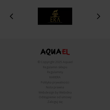
© Copyright 2025 Aquael
Regulamin sklepu
Regulaminy
KARIERA
Polityka prywatności
Nota prawna
Webdesign by Webidea
Odstąpienie od umowy
Zaloguj się