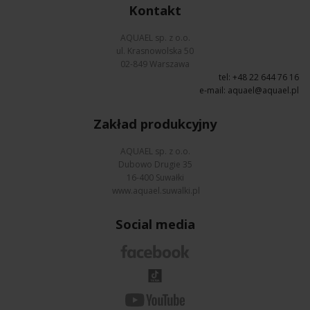
Kontakt
AQUAEL sp. z o.o.
ul. Krasnowolska 50
02-849 Warszawa
tel: +48 22 644 76 16
e-mail:
aquael@aquael.pl
Zakład produkcyjny
AQUAEL sp. z o.o.
Dubowo Drugie 35
16-400 Suwałki
www.aquael.suwalki.pl
Social media