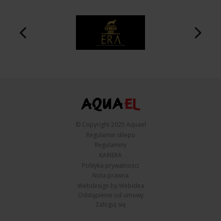
© Copyright 2025 Aquael
Regulamin sklepu
Regulaminy
KARIERA
Polityka prywatności
Nota prawna
Webdesign by Webidea
Odstąpienie od umowy
Zaloguj się