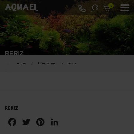
0
RERIZ
Aquael
Points on map
RERIZ
RERIZ
Facebook
Twitter
Pinterest
LinkedIn