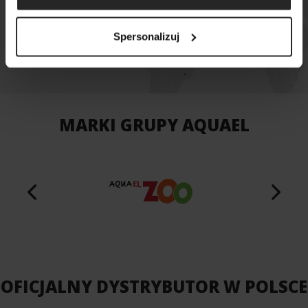
MAPA SKLEPÓW
Spersonalizuj
MARKI GRUPY AQUAEL
OFICJALNY DYSTRYBUTOR W POLSCE