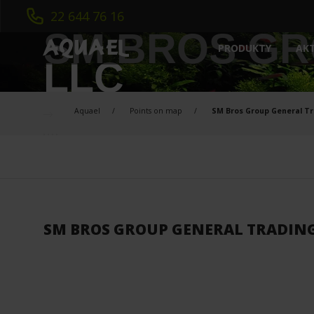
22 644 76 16
SM BROS GR
AK
PRODUKTY
LLC
AKWARYSTYKA
INTELIGENTNE AKWARIUM
MEDIA FILTRACYJ
Aquael
Points on map
SM Bros Group General Tr
NOWOŚCI
OŚWIETLENIE
ZESTAWY AKWARIOWE
GRZAŁKI
SZAFKI
NAPOWIETRZACZ
FILTRY WEWNĘTRZNE
STERYLIZATORY
FILTRY ZEWNĘTRZNE
POMPY / CYRKUL
SM BROS GROUP GENERAL TRADING