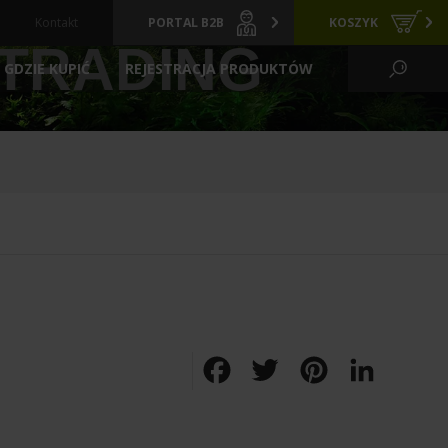
Kontakt
PORTAL B2B
KOSZYK
TRADING
GDZIE KUPIĆ
REJESTRACJA PRODUKTÓW
KO WODNE I OGRÓD
CI
GRZAŁKI
ARCHIWALNE
Y
PREPARATY
POKARMY
FILTRACYJNE
ZIELONE ŚCIANY
LIZATORY
FILTRY BASENOWE
TLENIE
AKCESORIA
Facebook
Twitter
Pinterest
LinkedIn