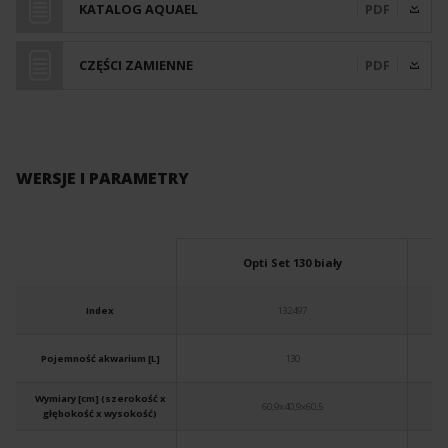
KATALOG AQUAEL
PDF
CZĘŚCI ZAMIENNE
PDF
WERSJE I PARAMETRY
Opti Set 130 biały
Index
132497
Pojemność akwarium [L]
130
Wymiary [cm] (szerokość x
60,9x40,9x60,5
głębokość x wysokość)