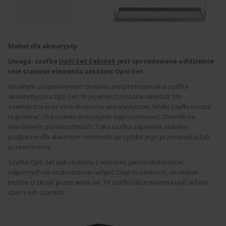
Mebel dla akwarysty
Uwaga: szafka
Opti Set Cabinet
jest sprzedawana oddzielnie
i nie stanowi elementu zestawu Opti Set.
Idealnym uzupełnieniem zestawu jest profesjonalna szafka
akwarystyczna Opti Set. W jej wnętrzu można umieścić filtr
zewnętrzny oraz inne akcesoria akwarystyczne. Nóżki szafki można
regulować, co pozwala precyzyjnie wypoziomować zbiornik na
nierównych powierzchniach. Taka szafka zapewnia stabilne
podparcie dla akwarium i minimalizuje ryzyko jego przesunięcia lub
przewrócenia.
Szafkę Opti Set wykonaliśmy z wysokiej jakości materiałów,
odpornych na uszkodzenia i wilgoć. Daje to pewność, że mebel
będzie ci służyć przez wiele lat. Te szafki także można kupić w bieli,
czerni lub szarości.