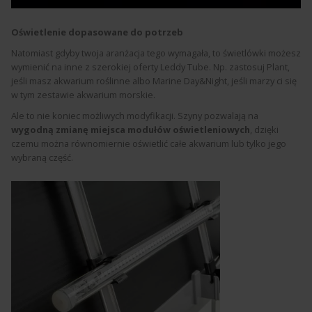
Oświetlenie dopasowane do potrzeb
Natomiast gdyby twoja aranżacja tego wymagała, to świetlówki możesz
wymienić na inne z szerokiej oferty Leddy Tube. Np. zastosuj Plant,
jeśli masz akwarium roślinne albo Marine Day&Night, jeśli marzy ci się
w tym zestawie akwarium morskie.
Ale to nie koniec możliwych modyfikacji. Szyny pozwalają na
wygodną zmianę miejsca modułów oświetleniowych
, dzięki
czemu można równomiernie oświetlić całe akwarium lub tylko jego
wybraną część.