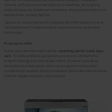
Zbiornik od frontu ma kształt zbliżony do kwadratu, ale za górną
ramką skrywają się dodatkowe centymetry. Akwarium jest wyższe niż
standardowe zestawy Opti Set.
Sprawia to, że przy wymiarach podstawy 60,9×40,9 akwarium ma aż
130 l pojemności! To więcej miejsca na przestrzenne, podwodne
kompozycje.
Przejrzyste szkło
Przód i boki zbiornika wykonaliśmy z
wysokiej jakości szkła typu
opti.
To szkło poddane specjalnemu procesowi odżelaźnienia,
w wyniku którego traci zielonkawy odcień. W zamian zyskujemy
niespotykaną przejrzystość, która zaciera granice między nami
a podwodnym światem. Możesz podziwiać doskonałe odwzorowanie
kolorów i wyjątkową ekspozycję aranżacji.