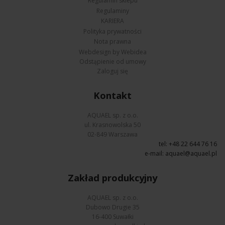
Regulamin sklepu
Regulaminy
KARIERA
Polityka prywatności
Nota prawna
Webdesign by Webidea
Odstąpienie od umowy
Zaloguj się
Kontakt
AQUAEL sp. z o.o.
ul. Krasnowolska 50
02-849 Warszawa
tel: +48 22 644 76 16
e-mail:
aquael@aquael.pl
Zakład produkcyjny
AQUAEL sp. z o.o.
Dubowo Drugie 35
16-400 Suwałki