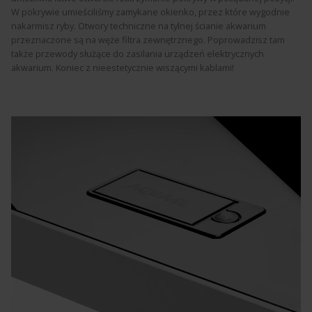
W pokrywie umieściliśmy zamykane okienko, przez które wygodnie
nakarmisz ryby. Otwory techniczne na tylnej ścianie akwarium
przeznaczone są na węże filtra zewnętrznego. Poprowadzisz tam
także przewody służące do zasilania urządzeń elektrycznych
akwarium. Koniec z nieestetycznie wiszącymi kablami!