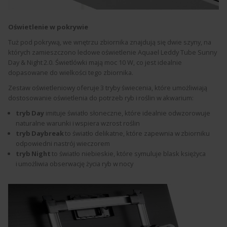
Oświetlenie w pokrywie
Tuż pod pokrywą, we wnętrzu zbiornika znajdują się dwie szyny, na
których zamieszczono ledowe
oświetlenie Aquael Leddy Tube Sunny
Day & Night 2.0. Świetlówki mają moc 10 W, co jest idealnie
dopasowane do wielkości tego zbiornika.
Zestaw oświetleniowy oferuje 3 tryby świecenia, które umożliwiają
dostosowanie oświetlenia do potrzeb ryb i roślin w akwarium:
tryb Day
imituje światło słoneczne, które idealnie odwzorowuje
naturalne warunki i wspiera wzrost roślin
tryb Daybreak
to światło delikatne, które zapewnia w zbiorniku
odpowiedni nastrój wieczorem
tryb Night
to światło niebieskie, które symuluje blask księżyca
i umożliwia obserwację życia ryb w nocy