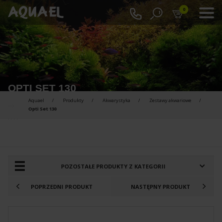
0
OPTI SET 130
Aquael
Produkty
Akwarystyka
Zestawy akwariowe
Opti Set 130
PRODUKTY DO PORÓWNANIA :
POZOSTAŁE PRODUKTY Z KATEGORII
POPRZEDNI PRODUKT
NASTĘPNY PRODUKT