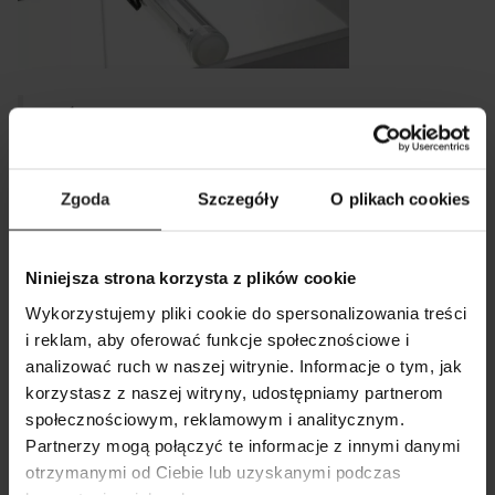
Jeśli twoja aranżacja tego wymaga, do Opti
Zgoda
Szczegóły
O plikach cookies
Set 130 możesz dołożyć dodatkowe
oświetlenie. Pod pokrywą zmieści się
maksymalnie 6 modułów
. Przyda się to
Niniejsza strona korzysta z plików cookie
zwłaszcza do aranżacji aquascapingowych
Wykorzystujemy pliki cookie do spersonalizowania treści
w typie roślinnym, także z dużym udziałem
i reklam, aby oferować funkcje społecznościowe i
analizować ruch w naszej witrynie. Informacje o tym, jak
roślin trawnikowych.
POKAŻ PORÓWNANIE
POKAŻ LISTĘ
korzystasz z naszej witryny, udostępniamy partnerom
SZUKAJ
społecznościowym, reklamowym i analitycznym.
DODAJ NASTĘPNY
Partnerzy mogą połączyć te informacje z innymi danymi
Trzy kolory wykończenia
DODAJ NASTĘPNY
DODAJ NASTĘPNY
otrzymanymi od Ciebie lub uzyskanymi podczas
Zestawy akwariowe Opti Set 130 są dostępne w trzech kolorach: